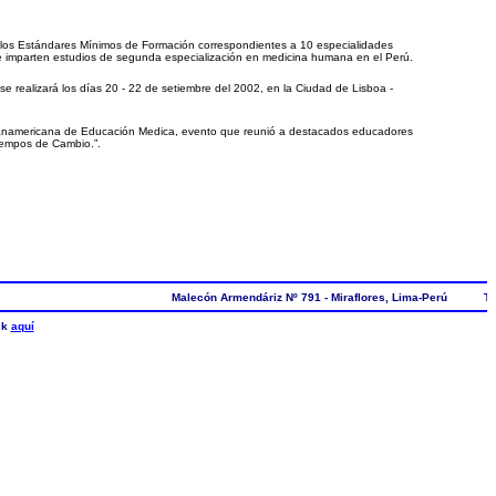
los Estándares Mínimos de Formación correspondientes a 10 especialidades
e imparten estudios de segunda especialización en medicina humana en el Perú.
e realizará los días 20 - 22 de setiembre del 2002, en la Ciudad de Lisboa -
a Panamericana de Educación Medica, evento que reunió a destacados educadores
Tiempos de Cambio.”.
Malecón Armendáriz Nº 791 - Miraflores, Lima-Perú Telefa
ck
aquí