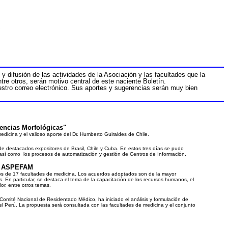
y difusión de las actividades de la Asociación y las facultades que la
re otros, serán motivo central de este naciente Boletín.
estro correo electrónico. Sus aportes y sugerencias serán muy bien
encias Morfológicas"
dicina y el valioso aporte del Dr. Humberto Guiraldes de Chile.
ón de destacados expositores de Brasil, Chile y Cuba. En estos tres días se pudo
 así como los procesos de automatización y gestión de Centros de Información,
de ASPEFAM
cos
de
17 facultades de medicina. Los acuerdos adoptados son de la mayor
os. En particular, se destaca el tema de la capacitación de los recursos humanos, el
r, entre otros temas.
mité Nacional de Residentado Médico, ha iniciado el análisis y formulación de
 Perú. La propuesta será consultada con las facultades de medicina y el conjunto