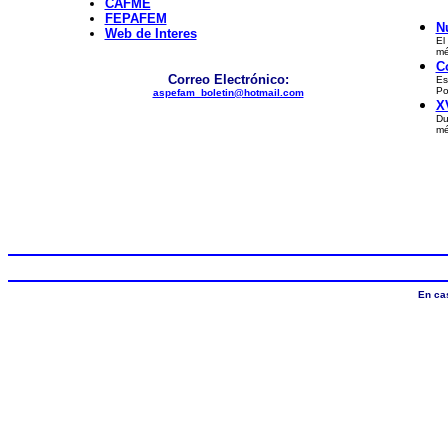
CAFME
FEPAFEM
N
Web de Interes
El
mé
C
Correo Electrónico:
Es
Po
aspefam_boletin@hotmail.com
X
Du
mé
En ca