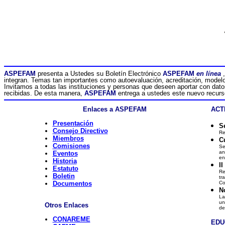
ASPEFAM
presenta a Ustedes su Boletín Electrónico
ASPEFAM
en línea
integran. Temas tan importantes como autoevaluación, acreditación, modelos
Invitamos a todas las instituciones y personas que deseen aportar con dato
recibidas. De esta manera,
ASPEFAM
entrega a ustedes este nuevo recurs
Enlaces a ASPEFAM
ACTIV
Presentación
S
Consejo Directivo
Re
Miembros
C
Comisiones
Se
an
Eventos
en
Historia
I
Estatuto
Re
Boletin
tr
Documentos
Co
N
La
un
Otros Enlaces
de
CONAREME
EDUCAC