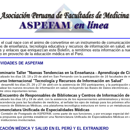
, el cual nace con el animo de convertirse en un instrumento de comunicación 
 de enseñanza, tecnología educativa y recursos de información en salud, ent
s y enlaces que enriquezcan este Boletín, a remitirnos esta información a nu
o en provecho de la educación médica en el Perú.
IDADES DE ASPEFAM
eminario Taller "Nuevas Tendencias en la Enseñanza - Aprendizaje de Ci
alizado los días 18, 19 y 20 de abril en San Fernando con la participación de 16 facultades de me
urso Internacional "Tecnología y Recursos de Información en Salud"
 desarrolló los días 25, 26 y 27 de abril con la asistencia de 350 participantes, y la participaci
alizar los nuevos recursos de información en salud, incluyendo las Bases de Datos electrónicas,
tre otros importantes temas.
I Encuentro de Responsables de Bibliotecas y Centros de Información 
alizado los días 18 y 19 de abril, con la asistencia de los representantes administrativos y técni
ascendencia para las facultades de medicina
, al señalar los ejes de trabajo para los próximos añ
nsorcio de Bibliotecas Médicas, una plataforma tecnológica estructura en torno a un metabuscado
omenclatura Unificada de Especialidades Médicas
 Comisión de Postgrado de ASPEFAM, como parte de sus funciones, y por encargo especial del Co
a propuesta que permita establecer una Nomenclatura Unificada de Especialidades Médicas en el
 instituciones involucradas.
IÓN MÉDICA Y SALUD EN EL PERÚ Y EL EXTRANJERO