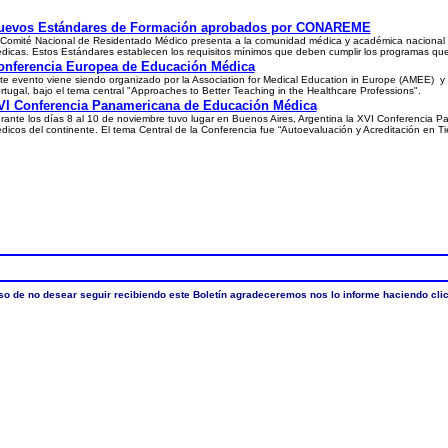
uevos Estándares de Formación aprobados por CONAREME
 Comité Nacional de Residentado Médico presenta a la comunidad médica y académica nacional 
dicas.
Estos Estándares establecen los requisitos mínimos que deben cumplir los programas qu
onferencia Europea de Educación Médica
te evento viene siendo organizado por la Association for Medical Education in Europe (AMEE) y s
rtugal, bajo el tema central "Approaches to Better Teaching in the Healthcare Professions".
VI Conferencia Panamericana de Educación Médica
rante los días 8 al 10 de noviembre tuvo lugar en Buenos Aires, Argentina la XVI Conferenci
dicos del continente. El tema Central de la Conferencia fue “Autoevaluación y Acreditación en 
so de no desear seguir recibiendo este Boletín agradeceremos nos lo informe haciendo cli