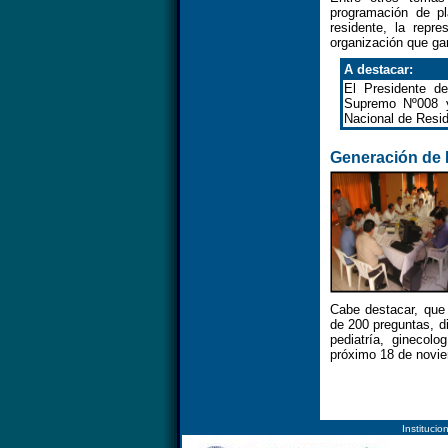
programación de pl
residente, la re
organización que ga
A destacar:
El Presidente d
Supremo Nº008 y
Nacional de Res
Generación de 
Cabe destacar, que
de 200 preguntas, di
pediatría, ginecolo
próximo 18 de novie
Instituc