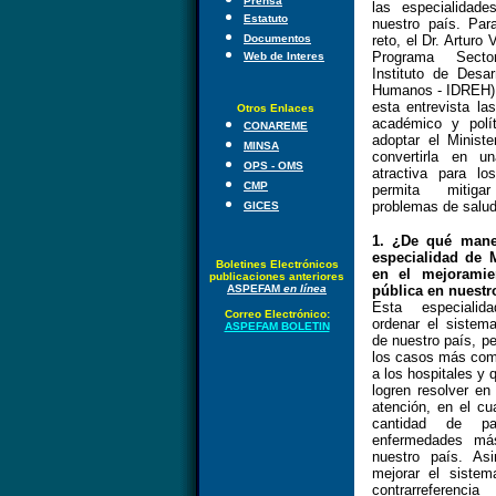
Prensa
las especialidad
Estatuto
nuestro país. Par
Documentos
reto, el Dr. Arturo 
Programa Sector
Web de Interes
Instituto de Desa
Humanos - IDREH)
esta entrevista la
Otros Enlaces
académico y polí
CONAREME
adoptar el Minist
MINSA
convertirla en un
OPS - OMS
atractiva para l
CMP
permita mitig
problemas de salud
GICES
1. ¿De qué maner
especialidad de 
Boletines Electrónicos
en el mejoramie
publicaciones anteriores
ASPEFAM
en línea
pública en nuestr
Esta especialid
Correo Electrónico:
ordenar el sistem
ASPEFAM BOLETIN
de nuestro país, p
los casos más com
a los hospitales y 
logren resolver en
atención, en el cu
cantidad de pa
enfermedades má
nuestro país. As
mejorar el sistem
contrarreferenci