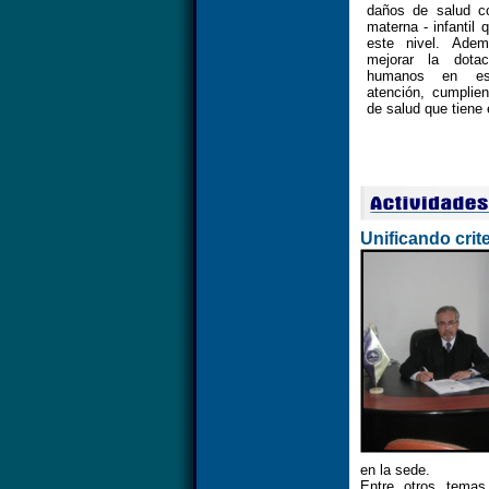
daños de salud c
materna - infantil
este nivel. Adem
mejorar la dota
humanos en es
atención, cumplien
de salud que tiene 
Unificando cri
en la sede.
Entre otros temas