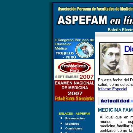
Boletín Electr
En esta fecha del 
salud, como derecho
Informe Especial
MEDICINA FAMIL
ENLACES - ASPEFAM
Al igual que en 
Presentación
mundo, la espe
Miembros
medicina familiar 
Comisiones
perfilarse como l