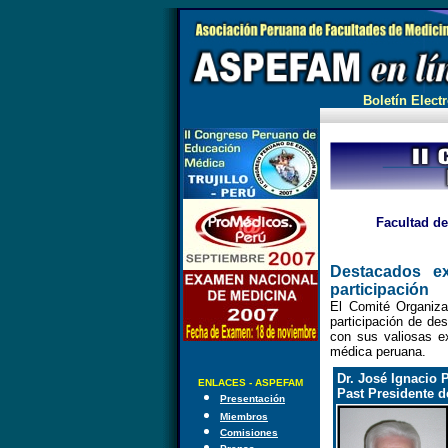
Boletín Electr
Facultad de
Destacados ex
participación
El Comité Organiza
participación de de
con sus valiosas e
médica peruana.
Dr. José Ignacio 
ENLACES - ASPEFAM
Past Presidente d
Presentación
Miembros
Comisiones