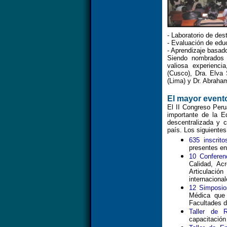
- Laboratorio de des
- Evaluación de ed
- Aprendizaje basad
Siendo nombrados
valiosa experienc
(Cusco), Dra. Elva 
(Lima) y Dr. Abraha
El mayor event
El II Congreso Per
importante de la E
descentralizada y 
país. Los siguientes
635 inscri
presentes en
10 Conferen
Calidad, Ac
Articulación
internacional
12 Simposio
Médica que 
Facultades d
Taller de 
capacitación