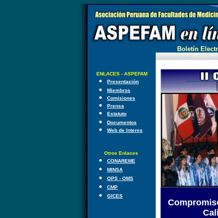
Boletín Electr
ENLACES - ASPEFAM
Presentación
Miembros
Comisiones
Prensa
Estatuto
Documentos
Web de Interes
Otros Enlaces
CONAREME
MINSA
OPS - OMS
CMP
GICES
Compromiso 
Cal