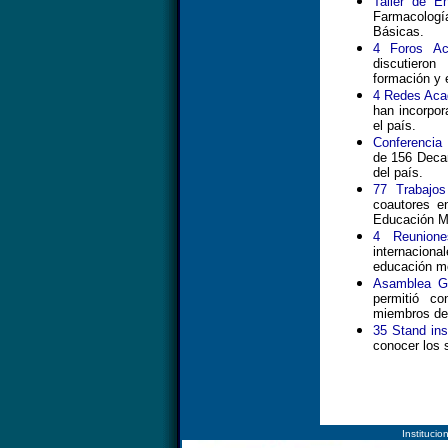
Taller de E
Farmacología
Básicas.
4 Foros Ac
discutiero
formación y e
4 Redes Aca
han incorpo
el país.
Conferencia
de 156 Decan
del país.
77 Trabajos
coautores e
Educación Mé
4 Reuniones
internacional
educación mé
Asamblea G
permitió co
miembros d
35 Stand ins
conocer los s
Instituc