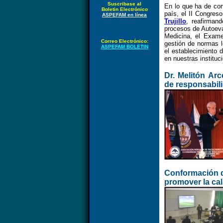
Suscribase al
En lo que ha de con
Boletin Electrónico
país, el II Congre
ASPEFAM en línea
Trujillo
, reafirman
procesos de Autoeva
Medicina, el Exame
Correo Electrónico:
gestión de normas 
ASPEFAM BOLETIN
el establecimiento 
en nuestras instituc
Dr. Melitón Ar
de responsabili
Conformación d
promover la cal