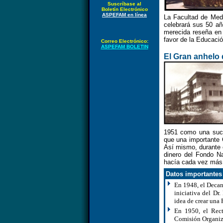
Suscríbase al
Boletín Electrónico
ASPEFAM en línea
La Facultad de Medi
celebrará sus 50 a
merecida reseña en 
favor de la Educaci
Correo Electrónico:
ASPEFAM BOLETIN
El Gran anhelo 
1951 como una sucu
que una importante 
Así mismo, durante e
dinero del Fondo Na
hacía cada vez más 
Datos importantes 
En 1948, el Decano
iniciativa del D
idea de crear una
En 1950, el Rect
Comisión Organiza