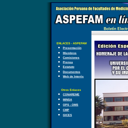
Boletín Electr
ENLACES - ASPEFAM
Presentación
Miembros
Comisiones
Prensa
Estatuto
Documentos
Web de Interés
Otros Enlaces
CONAREME
MINSA
OPS - OMS
CMP
GICES