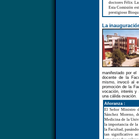
doctores Félix L
Esta Comisión est
prestigioso Bioqu
La inauguración
manifestado por el 
docente de la Facu
mismo, invocó al es
promoción de la Fa
vocación, interés y
una cálida ovación.
Añoranza :
El Señor Ministro d
Sánchez Moreno, de
Medicina de la Univ
la importancia de la
la Facultad, pasándo
tan significativo a