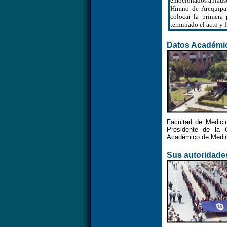
emocionados aplausos
Himno de Arequipa 
colocar la primera
terminado el acto y 
Datos Académic
Facultad de Medici
Presidente de la 
Académico de Medic
Sus autoridade