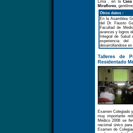
Lima , en la
Casa
Miraflores
, gentilm
Otros datos :
En la Asamblea Ge
del Dr. Fausto Ga
Facultad de Medic
avances y logros d
Integral de Salud
experiencia del
desarrollandose en
Talleres de 
Residentado Mé
Examen Colegiado y
muy importante re
Médico 2008 se ll
nacional único para
Examen de Colegiad