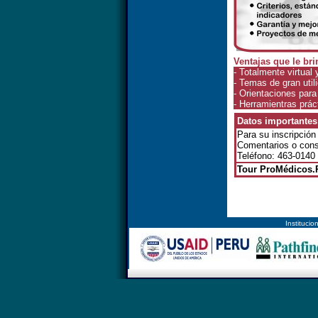
Ventajas que le bri
- Totalmente virtual 
- Temas de gran utili
- Orientaciones para
- Herramientras prác
Datos importantes
Para su inscripción
Comentarios o con
Teléfono: 463-0140
Tour ProMédicos.
Instituc