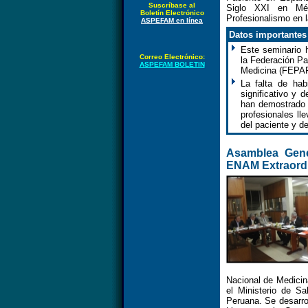
Suscríbase al
Siglo XXI en Méxi
Boletín Electrónico
Profesionalismo en 
ASPEFAM en línea
Datos importantes 
Este seminario 
Correo Electrónico:
la Federación P
ASPEFAM BOLETIN
Medicina (FEPAFE
La falta de hab
significativo y 
han demostrado e
profesionales ll
del paciente y d
Asamblea Gen
ENAM Extraordi
Nacional de Medicin
el Ministerio de S
Peruana. Se desarr