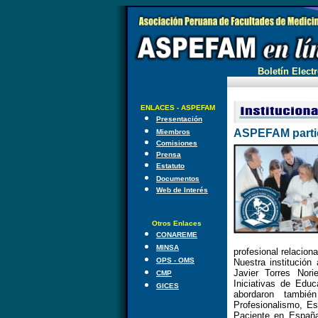
Boletín Electr
ENLACES - ASPEFAM
Presentación
ASPEFAM partic
Miembros
Comisiones
Prensa
Estatuto
Documentos
Web de Interés
Otros Enlaces
CONAREME
MINSA
profesional relacion
OPS - OMS
Nuestra institución
Javier Torres Nor
CMP
Iniciativas de Edu
GICES
abordaron tambi
Profesionalismo, Es
Paciente en España