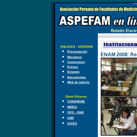
Boletín Electr
ENLACES - ASPEFAM
Presentación
ENAM 2008: Reaf
Miembros
Comisiones
Prensa
Estatuto
Documentos
Web de Interés
Otros Enlaces
CONAREME
MINSA
OPS - OMS
CMP
GICES