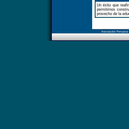
Un éxito que reafi
permitirnos
constru
provecho de la edu
Asociación Peruana