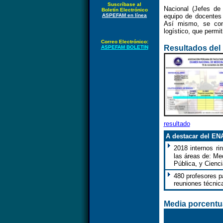
Suscríbase al
Nacional (Jefes d
Boletín Electrónico
ASPEFAM en línea
equipo de docentes
Así mismo, se con
logístico, que permit
Correo Electrónico:
Resultados del
ASPEFAM BOLETIN
resultado
A destacar del EN
2
018
internos
rin
las áreas de:
Med
Pública, y Cienc
480 profesores p
reuniones técnica
Media porcentu