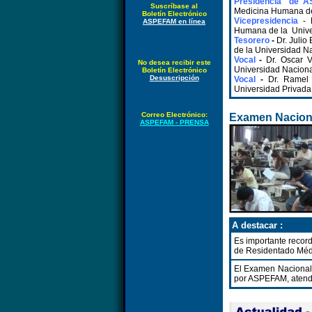
Presidencia de 
Suscríbase al
Medicina Humana de
Boletín Electrónico
Vicepresidencia
- D
ASPEFAM en línea
Humana de la Unive
Tesorero
-
Dr. Julio
de la Universidad Na
Vocal
-
Dr. Oscar V
No desea recibir este
Universidad Naciona
Boletín Electrónico
Desuscripción
Vocal
-
Dr. Ramel 
Universidad Privada
Correo Electrónico:
Examen Naciona
ASPEFAM - PRENSA
A destacar :
Es importante record
de Residentado Méd
El Examen Nacional 
por ASPEFAM, atendie