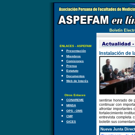
Boletín Electr
ENLACES - ASPEFAM
Presentación
Instalación de 
Miembros
Comisiones
Prensa
Estatuto
Documentos
Web de Interés
Otros Enlaces
CONAREME
sentirse honrado de 
continuar con impor
MINSA
afrontar importantes d
OPS - OMS
fortalecimiento insti
CMP
entrevista completa 
boletín sus comentario
GICES
Nueva Junta Direct