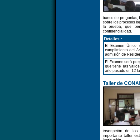
banco de preguntas, t
sobre los procesos lo
la prueba, que per
.
confidencialidad
Detalles :
El Examen Único s
cumplimiento del A
admisión de Reside
El Examen será prep
que tiene las valio
año pasado en 12 fa
Taller de CON
inscripción de lo
importante taller es