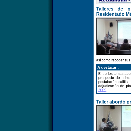
Talleres de 
Residentado Mé
así como recoger sus
A destacar :
Entre los temas abo
prospecto de admis
postulación, calific
adjudicación de pl
2009
Taller abordó 