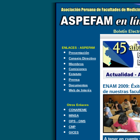
Boletín Electr
ENLACES - ASPEFAM
Presentación
Consejo Directivo
Miembros
Comisiones
Estatuto
Prensa
Documentos
ENAM 2009: Éxito
Web de Interés
de nuestras fac
Otros Enlaces
CONAREME
MINSA
OPS - OMS
CMP
GICES
A tener en cuenta 