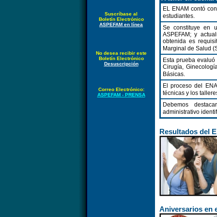
EL ENAM contó con l
Suscríbase al
estudiantes.
Boletín Electrónico
ASPEFAM en línea
Se constituye en u
ASPEFAM; y actualm
obtenida es requisi
Marginal de Salud (
No desea recibir este
Boletín Electrónico
Esta prueba evaluó
Desuscripción
Cirugía, Ginecología
Básicas.
El proceso del ENA
Correo Electrónico:
técnicas y los taller
ASPEFAM - PRENSA
Debemos destacar
administrativo identi
Resultados del 
Aniversarios en 