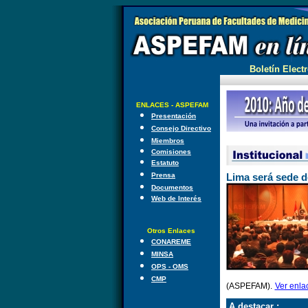
Boletín Electr
ENLACES - ASPEFAM
Presentación
Consejo Directivo
Miembros
Comisiones
Estatuto
Prensa
Lima será sede d
Documentos
Web de Interés
Otros Enlaces
CONAREME
MINSA
OPS - OMS
CMP
(ASPEFAM).
Ver enla
A destacar :