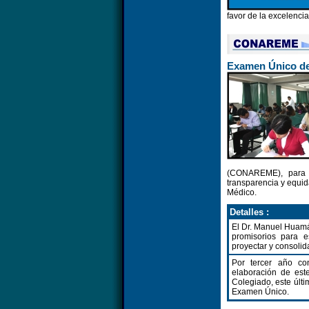
favor de la excelenci
Examen Único de
(CONAREME), para p
transparencia y equid
Médico.
Detalles :
El Dr. Manuel Huamá
promisorios para e
proyectar y consoli
Por tercer año co
elaboración de est
Colegiado, este últi
Examen Único.