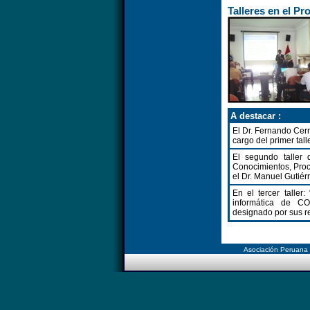
Talleres en el P
A destacar :
El Dr. Fernando Cer
cargo del primer tal
El segundo taller
Conocimientos, Proc
el Dr. Manuel Gutiérr
En el tercer taller
informática de CO
designado por sus r
Asociación Peruana