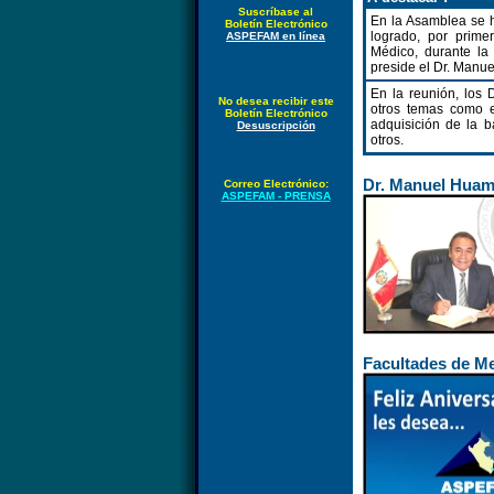
Suscríbase al
En la Asamblea se h
Boletín Electrónico
logrado, por prime
ASPEFAM en línea
Médico, durante l
preside el Dr. Manu
En la reunión, los 
No desea recibir este
otros temas como e
Boletín Electrónico
adquisición de la b
Desuscripción
otros.
Dr. Manuel Hua
Correo Electrónico:
ASPEFAM - PRENSA
Facultades de M