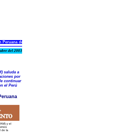
 Peruana de Facultades de Medicina - ASPEFAM
ubre del 2003
) saluda a
aciones por
de continuar
en el Perú
 Peruana
AM) y el
nimos
 de la