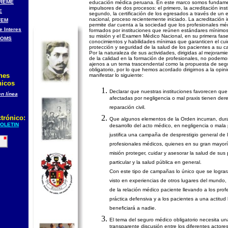
REME
educación médica peruana. En este marco somos fundam
impulsores de dos procesos: el primero, la acreditación insti
E
segundo, la certificación de los egresados a través de u
nacional, proceso recientemente iniciado. La acreditación in
FEM
permite dar cuenta a la sociedad que los profesionales mé
e Interes
formados por instituciones que reúnen estándares mínimos
su misión y el Examen Médico Nacional, en su primera fase,
 OMS
conocimientos y habilidades mínimas que garanticen el cu
protección y seguridad de la salud de los pacientes a su c
Por la naturaleza de sus actividades, dirigidas al mejorami
de la calidad en la formación de profesionales, no podem
ajenos a un tema trascendental como la propuesta de seg
obligatorio, por lo que hemos acordado dirigirnos a la opin
nes
manifestar lo siguiente:
nicos
Declarar que nuestras instituciones favorecen que
en línea
afectadas por negligencia o mal praxis tienen de
reparación civil.
trónico:
Que algunos elementos de la Orden incurran, dura
OLETIN
desarrollo del acto médico, en negligencia o mala 
justifica una campaña de desprestigio general de 
profesionales médicos, quienes en su gran mayor
misión proteger, cuidar y asesorar la salud de sus
particular y la salud pública en general.
Con este tipo de campañas lo único que se logra
visto en experiencias de otros lugares del mundo, 
de la relación médico paciente llevando a los pro
práctica defensiva y a los pacientes a una actitud 
beneficiará a nadie.
El tema del seguro médico obligatorio necesita u
transparente discusión entre los diferentes actore