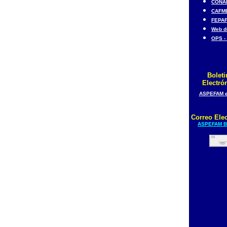
CONA
CAFM
FEPA
Web d
OPS -
Boleti
Electró
ASPEFAM
Correo Elec
ASPEFAM B