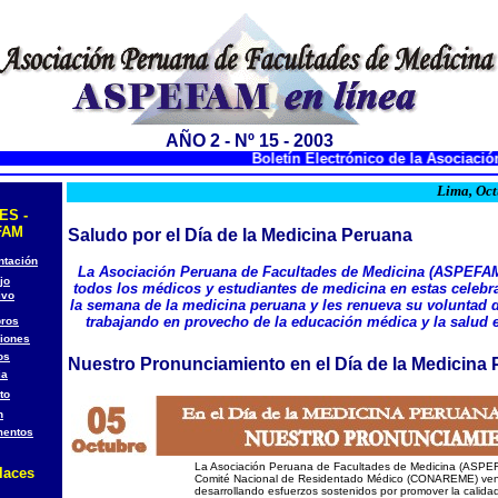
AÑO 2 - Nº 15 - 2003
Boletín Electrónico de la Asociación
Lima, Oct
ES -
FAM
Saludo por el Día de la Medicina Peruana
ntación
La Asociación Peruana de Facultades de Medicina (ASPEFAM
jo
todos los médicos y estudiantes de medicina en estas celebr
ivo
la semana de la medicina peruana y les renueva su voluntad 
trabajando en provecho de la educación médica y la salud 
ros
iones
os
Nuestro Pronunciamiento en el Día de la Medicina
ia
to
n
entos
La Asociación Peruana de Facultades de Medicina (ASPEF
laces
Comité Nacional de Residentado Médico (CONAREME) ve
desarrollando esfuerzos sostenidos por promover la calidad