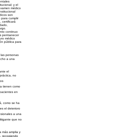
entales
tucional; y el
n examen médico
stitucional
dicos son
 para cumplir
 certificará
idado,
argo.
ento continuo
os permanecer
uro médico
ión pública para
 las personas
recho a una
nte el
práctica, no
los
ía tienen como
 pacientes en
rá, como se ha
es el deterioro
fesionales a una
litigante que no
na más amplia y
s, recogiendo