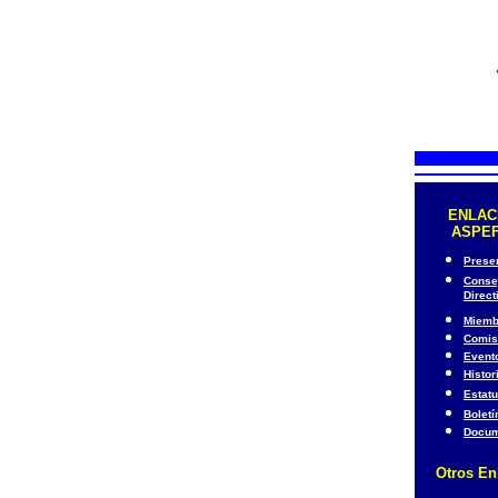
ENLAC
ASPE
Prese
Conse
Direct
Miemb
Comis
Event
Histor
Estatu
Boletí
Docum
Otros En