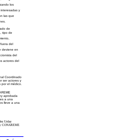
izando los
 interesadas y
on las que
nes.
tado de
, tipo de
miento,
 fuera del
ue deviene en
ccionista del
os actores del
onal Coordinado
r ser actores y
 por el médico.
ONAREME
Ley aprobada
res a una
os lleve a una
dez Urday
M y CONAREME