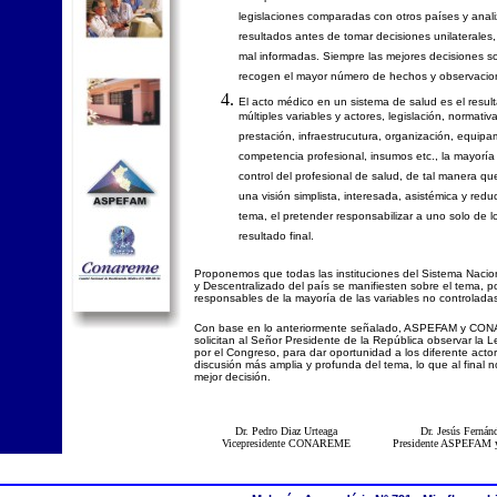
legislaciones comparadas con otros países y anal
resultados antes de tomar decisiones unilaterales,
mal informadas. Siempre las mejores decisiones s
recogen el mayor número de hechos y observacio
El acto médico en un sistema de salud es el resul
múltiples variables y actores, legislación, normativa
prestación, infraestrucutura, organización, equipa
competencia profesional, insumos etc., la mayoría
control del profesional de salud, de tal manera q
una visión simplista, interesada, asistémica y redu
tema, el pretender responsabilizar a uno solo de l
resultado final.
Proponemos que todas las instituciones del Sistema Naci
y Descentralizado del país se manifiesten sobre el tema, po
responsables de la mayoría de las variables no controladas
Con base en lo anteriormente señalado, ASPEFAM y C
solicitan al Señor Presidente de la República observar la 
por el Congreso, para dar oportunidad a los diferente acto
discusión más amplia y profunda del tema, lo que al final n
mejor decisión.
Dr. Pedro Diaz Urteaga
Dr. Jesús Fernán
Vicepresidente CONAREME
Presidente ASPEFA