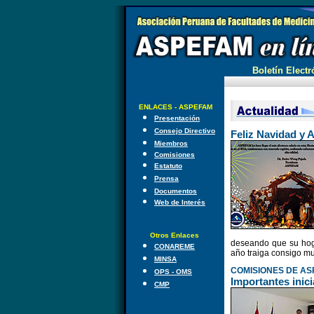
Boletín Electr
ENLACES - ASPEFAM
Presentación
Consejo Directivo
Feliz Navidad y
Miembros
Comisiones
Estatuto
Prensa
Documentos
Web de Interés
Otros Enlaces
deseando que su hog
CONAREME
año traiga consigo mu
MINSA
COMISIONES DE A
OPS - OMS
Importantes inici
CMP