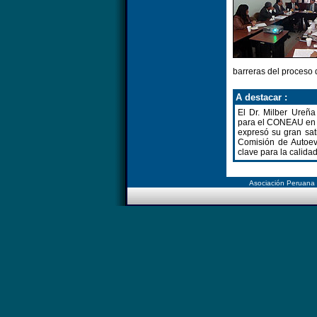
barreras del proceso d
A destacar :
El Dr. Milber Ureñ
para el CONEAU en u
expresó su gran sat
Comisión de Autoev
clave para la calida
Asociación Peruana