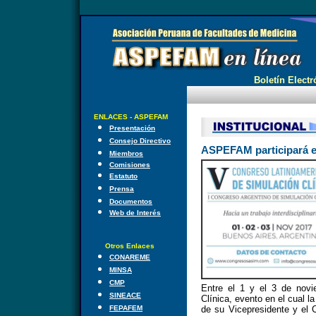
Boletín Electr
ENLACES - ASPEFAM
Presentación
Consejo Directivo
ASPEFAM participará e
Miembros
Comisiones
Estatuto
Prensa
Documentos
Web de Interés
Otros Enlaces
CONAREME
MINSA
CMP
Entre el 1 y el 3 de novi
SINEACE
Clínica, evento en el cual 
FEPAFEM
de su Vicepresidente y el 