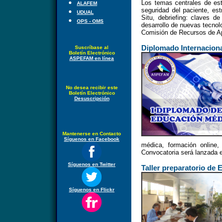
Los temas centrales de est
ALAFEM
seguridad del paciente, es
UDUAL
Situ, debriefing: claves d
OPS - OMS
desarrollo de nuevas tecnol
Comisión de Recursos de Ap
Diplomado Internacion
Suscríbase al
Boletín Electrónico
ASPEFAM en línea
No desea recibir este
Boletín Electrónico
Desuscripción
Mantenerse en Contacto
Síguenos en Facebook
médica, formación online,
Convocatoria será lanzada 
Síguenos en Twitter
Taller preparatorio de
Síguenos en Flickr