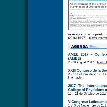
assurance of orthopaedic 
(2016) 16:78...
Mayor Inform
AMEE 2017 – Conferen
(AMEE)
26-30 August 2017..
.
Mayor 
XXIII Congeso de la S
25-27 Octubre de 2017, Fac
Información
2017 The Internation
College of Physicians
19 – 21 de Octubre de 2017
V Congreso Latinoamer
1 al 3 de Noviembre de 2017