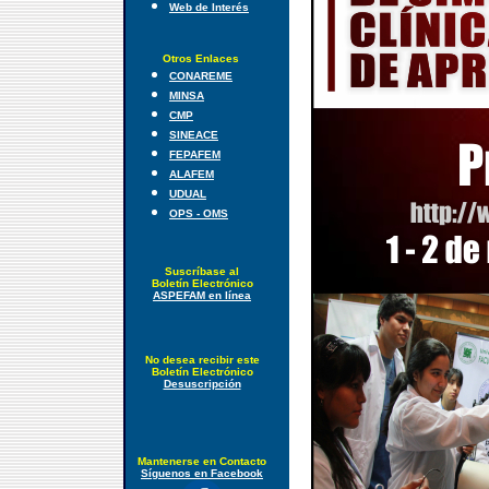
Web de Interés
Otros Enlaces
CONAREME
MINSA
CMP
SINEACE
FEPAFEM
ALAFEM
UDUAL
OPS - OMS
Suscríbase al
Boletín Electrónico
ASPEFAM en línea
No desea recibir este
Boletín Electrónico
Desuscripción
Mantenerse en Contacto
Síguenos en Facebook