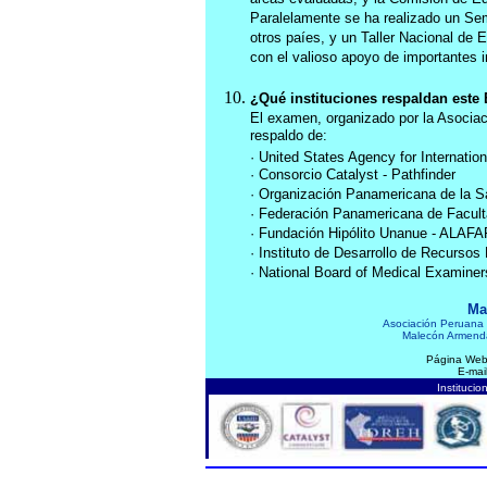
Paralelamente se ha realizado un Semi
otros paíes, y un Taller Nacional de
con el valioso apoyo de importantes i
¿Qué instituciones respaldan est
El examen, organizado por la Asocia
respaldo de:
· United States Agency for Internati
· Consorcio Catalyst - Pathfinder
· Organización Panamericana de la 
· Federación Panamericana de Facul
· Fundación Hipólito Unanue - ALAF
· Instituto de Desarrollo de Recurso
· National Board of Medical Examine
Ma
Asociación Peruana
Malecón Armendár
Página We
E-mai
Instituc