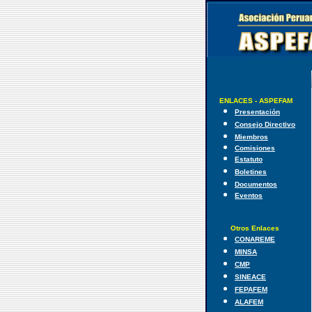
ENLACES - ASPEFAM
Presentación
Consejo Directivo
Miembros
Comisiones
Estatuto
Boletines
Documentos
Eventos
Otros Enlaces
CONAREME
MINSA
CMP
SINEACE
FEPAFEM
ALAFEM