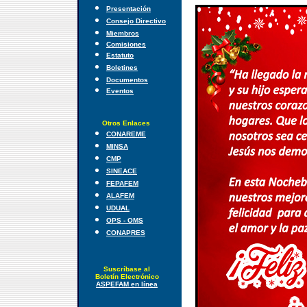
Presentación
Consejo Directivo
Miembros
Comisiones
Estatuto
Boletines
Documentos
Eventos
Otros Enlaces
CONAREME
MINSA
CMP
SINEACE
FEPAFEM
ALAFEM
UDUAL
OPS - OMS
CONAPRES
Suscríbase al
Boletín Electrónico
ASPEFAM en línea