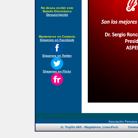
No desea recibir este
Boletín Electrónico
Desuscripción
Mantenerse en Contacto
Síguenos en Facebook
Síguenos en Twitter
Síguenos en Flickr
Asociación Peruana
Jr. Trujillo 460 - Magdalena, Lima-Perú Centra