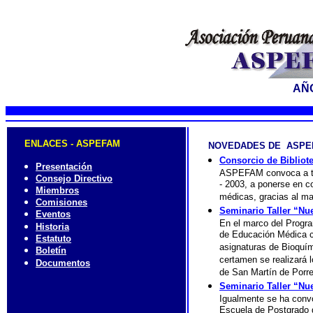
AÑO
ENLACES - ASPEFAM
NOVEDADES DE ASPE
Consorcio de Bibliot
Presentación
ASPEFAM convoca a tod
Consejo Directivo
- 2003, a ponerse en c
Miembros
médicas, gracias al ma
Comisiones
Seminario Taller “Nu
Eventos
En el marco del Progr
Historia
de Educación Médica co
Estatuto
asignaturas de Bioquím
Boletín
certamen se realizará 
Documentos
de San Martín de Porre
Seminario Taller “Nu
Igualmente se ha convo
Escuela de Postgrado d