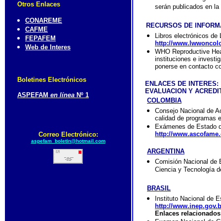
Otros Enlaces
serán publicados en la
CONAREME
RECURSOS DE INFORM
CAFME
Libros electrónicos de 
FEPAFEM
http://www.lwwoncol
Web de Interes
WHO Reproductive Heal
instituciones e investi
ponerse en contacto c
Boletines Electrónicos
ENLACES DE INTERES:
EVALUACION Y ACREDIT
ASPEFAM
en línea
Nº 1
COLOMBIA
Consejo Nacional de Ac
calidad de programas e
Exámenes de Estado d
http://www.ascofame.
Correo Electrónico:
aspefam_boletin@hotmail.com
ARGENTINA
Comisión Nacional de E
Ciencia y Tecnología d
BRASIL
Instituto Nacional de 
http://www.inep.gov.b
Enlaces relacionados