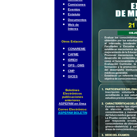
Comisiones
Eventos
Estatuto
Documentos
Web de
Interes
Otros Enlaces
CONAREME
CAFME
IDREH
OPS - OMS
CMP
GICES
Boletines
Electrónicos
publicaciones
anteriores
ASPEFAM
en línea
Correo Electrónico:
ASPEFAM BOLETIN