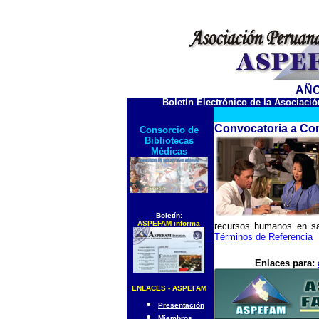
AÑO 
Boletín Electrónico de la Asociac
Convocatoria a Con
Consorcio de
Bibliotecas
Médicas
Boletín:
ASPEFAM informa
recursos humanos en sa
Términos de Referencia
Enlaces para:
ENLACES - ASPEFAM
Presentación
Miembros