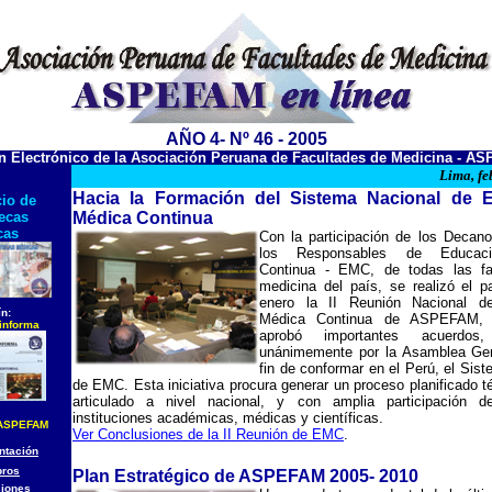
AÑO 4- Nº 46 - 2005
ín Electrónico de la Asociación Peruana de Facultades de Medicina - A
Lima, fe
Hacia la Formación del Sistema Nacional de 
io de
tecas
Médica Continua
cas
Con la participación de los Decan
los Responsables de Educac
Continua - EMC, de todas las fa
medicina del país, se realizó el 
enero la II Reunión Nacional d
ín:
Médica Continua de ASPEFAM, 
informa
aprobó importantes acuerdos, 
unánimemente por la Asamblea Gen
fin de conformar en el Perú, el Sis
de EMC. Esta iniciativa procura generar un proceso planificado 
articulado a nivel nacional, y con amplia participación d
instituciones académicas, médicas y científicas.
 ASPEFAM
Ver Conclusiones de la II Reunión de EMC
.
ntación
ros
Plan Estratégico de ASPEFAM 2005- 2010
iones