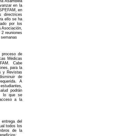
ima Asamblea
vanzar en la
 ASPEFAM, en
 directrices
ra ello se ha
rado por los
a Asociación,
e 2 reuniones
s semanas
l proceso de
tecas Médicas
EFAM. Cabe
ones, para la
s y Revistas
isminuir de
requerida. A
estudiantes,
salud podrán
, lo que se
acceso a la
a entrega del
al todos los
mbros de la
eneficios: