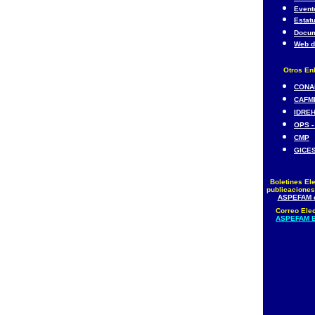
Event
Estatu
Docu
Web d
Otros En
CONA
CAFM
IDRE
OPS -
CMP
GICE
Boletines El
publicaciones
ASPEFAM
Correo Elec
ASPEFAM 