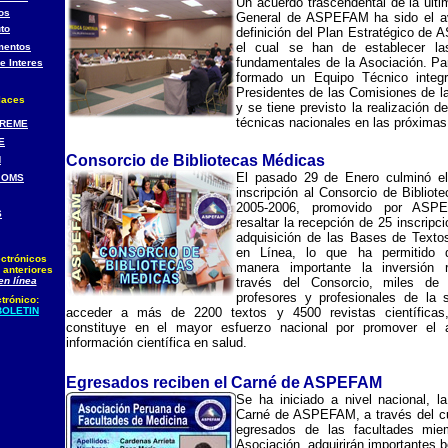
Un acuerdo trascendental de la últ
os
General de ASPEFAM ha sido el a
to
definición del Plan Estratégico de
el cual se han de establecer las
mentos
fundamentales de la Asociación. Pa
e Interes
formado un Equipo Técnico integ
Presidentes de las Comisiones de l
laces
y se tiene previsto la realización d
técnicas nacionales en las próxima
REME
E
Consorcio de Bibliotecas Médicas
H
El pasado 29 de Enero culminó e
 OMS
inscripción al Consorcio de Biblio
2005-2006, promovido por ASP
S
resaltar la recepción de 25 inscripci
adquisición de las Bases de Texto
en Línea, lo que ha permitido d
ectrónicos
manera importante la inversión 
 anteriores
en línea
través del Consorcio, miles de 
profesores y profesionales de la 
trónico:
BOLETIN
acceder a más de 2200 textos y 4500 revistas científicas
constituye en el mayor esfuerzo nacional por promover el 
información científica en salud.
Egresados reciben el Carné de ASPEFAM
Se ha iniciado a nivel nacional, l
Carné de ASPEFAM, a través del cu
egresados de las facultades mie
Asociación, adquirirán importantes b