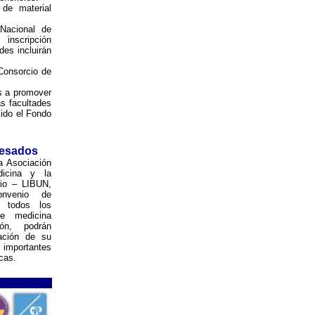
 de material
 Nacional de
inscripción
des incluirán
 Consorcio de
s a promover
as facultades
ido el Fondo
resados
a Asociación
icina y la
rio – LIBUN,
onvenio de
l todos los
e medicina
ón, podrán
tación de su
mportantes
cas.