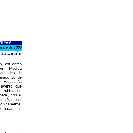
SPEFAM
brero de 2005
Educación
os, así como
ión Médica
cultades de
pasado 28 de
e Educación
evento que
ratificados
eral, con el
tema Nacional
técnicamente,
e todas las