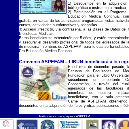
1) Descuentos en la adquisición
bibliográfico e instrumental médico.
2) Participación en el Programa
Educación Médica Continua, con 
gratuita en varias de las actividades programadas.Estas activida
cursos, actividades autofomativas y pasantías.
3) Acceso irrestricto, vía contraseña, a las Bases de Datos del
Bibliotecas Médicas.
Estos beneficios se extenderán por 5 años, y están encaminado
y asegurar el desarrollo profesional de todos los egresados de l
de medicina miembros de ASPEFAM, para lo cual se ha establec
Pro Educación Médica Peruana.
Convenio ASPEFAM – LIBUN beneficiará a los eg
En el mes de diciembre pasado, l
Peruana de Facultades de Med
Fundación para el Libro Universita
suscribieron un importante C
Cooperación, a través del cua
egresados de las facultades d
miembros de nuestra instituci
beneficiarse, con la sola presen
Carné de ASPEFAM obteniendo i
descuentos en la adquisición de libros y otras publicaciones médi
Instituciones que apoyan a ASPEFAM