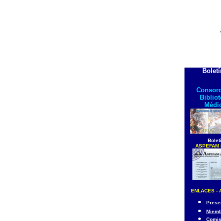
Bolet
Consorc
Biblio
Médi
Bolet
ASPEFAM 
ENLACES -
Prese
Miemb
Comis