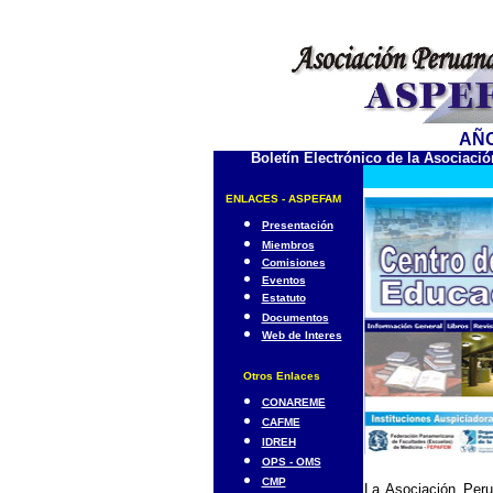
AÑO 
Boletín Electrónico de la Asociac
ENLACES - ASPEFAM
Presentación
Miembros
Comisiones
Eventos
Estatuto
Documentos
Web de Interes
Otros Enlaces
CONAREME
CAFME
IDREH
OPS - OMS
CMP
La Asociación Per