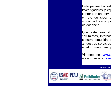
Esta página ha sid
investigadores y e
contar con un servi
el reto de crear 
actualizados y propi
de docencia.
Que éste sea el 
serumistas, interno
nuestra comunidad d
a nuestros servicios
en el momento en q
Visitenos en :
www.
o escribanos a :
ci
Instituc