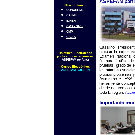
ASPEFAM parti
Otros Enlaces
CONAREME
CAFME
IDREH
OPS - OMS
CMP
GICES
Casalino, Preside
expuso la experien
Boletines Electrónicos
Examen Nacional d
publicaciones anteriores
ASPEFAM
en línea
últimos 2 años. I
pruebas, grado de e
Correo Electrónico:
las minorías sociale
ASPEFAM BOLETIN
propios problemas y
Asimismo el IESAL
herramienta concept
desde octubre con s
toda la región.
Acce
Importante reu