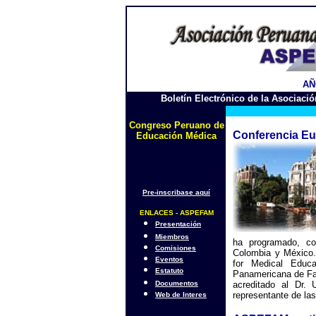
AÑO
Boletín Electrónico de la Asociac
Congreso Peruano de
Conferencia E
Educación Médica
Pre-inscribase aquí
ENLACES - ASPEFAM
Presentación
Miembros
ha programado, co
Comisiones
Colombia y México. 
Eventos
for Medical Educ
Estatuto
Panamericana de Fa
Documentos
acreditado al Dr
representante de las
Web de Interes