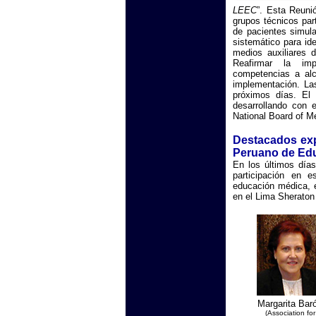
LEEC
”. Esta Reuni
grupos técnicos part
de pacientes simula
sistemático para ide
medios auxiliares 
Reafirmar la imp
competencias a alc
implementación. La
próximos días. El
desarrollando con 
National Board of 
Destacados exp
Peruano de Ed
En los últimos día
participación en e
educación médica, e
en el Lima Sheraton
Margarita Bar
(Association for