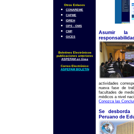
Otros Enlaces
CONAREME
CAFME
IDREH
OPS - OMS
CMP
Asumir la 
GICES
responsabilida
Boletines Electrónicos
publicaciones anteriores
ASPEFAM
en línea
Correo Electrónico:
ASPEFAM BOLETIN
actividades corres
nueva fase de trab
facultades de medi
médicos a nivel naci
Conozca las Conclus
Se desborda l
Peruano de Ed