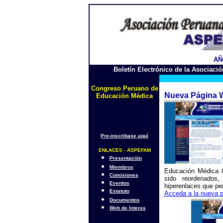
AÑO
Boletín Electrónico de la Asociac
Congreso Peruano de
Nueva Página
Educación Médica
Pre-inscribase aquí
ENLACES - ASPEFAM
Presentación
Miembros
Educación Médica C
Comisiones
sido reordenados
Eventos
hiperenlaces que pe
Estatuto
Acceda a la nueva
Documentos
Web de Interes