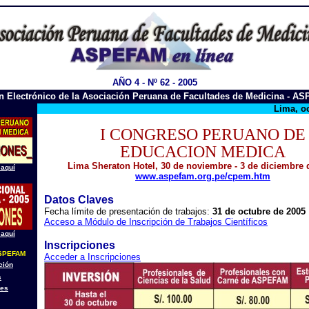
AÑO 4 - Nº 62 - 2005
ín Electrónico de la Asociación Peruana de Facultades de Medicina - A
Lima, o
I CONGRESO PERUANO DE
EDUCACION MEDICA
Lima Sheraton Hotel, 30 de noviembre - 3 de diciembre 
 aquí
www.aspefam.org.pe/cpem.htm
Datos Claves
Fecha límite de presentación de trabajos:
31 de octubre de 2005
Acceso a Módulo de Inscripción de Trabajos Científicos
 aquí
Inscripciones
SPEFAM
Acceder a Inscripciones
ción
s
nes