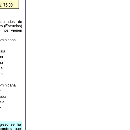
cultades de
es (Escuelas)
a nos vienen
ominicana
ala
na
na
ia
ia
ominicana
r
ador
ela
y
greso se ha
posios
que