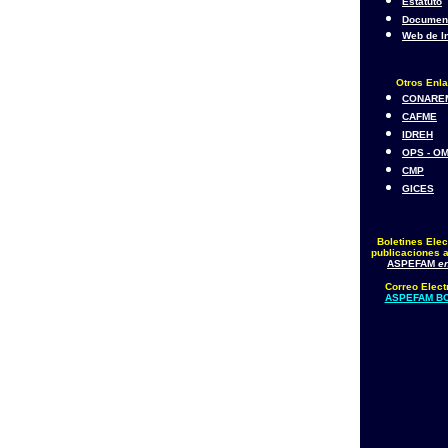
Estatuto
Documen
Web de I
Otros Enl
CONARE
CAFME
IDREH
OPS - O
CMP
GICES
Boletines Elec
publicaciones a
ASPEFAM
en
Correo Elect
ASPEFAM BO