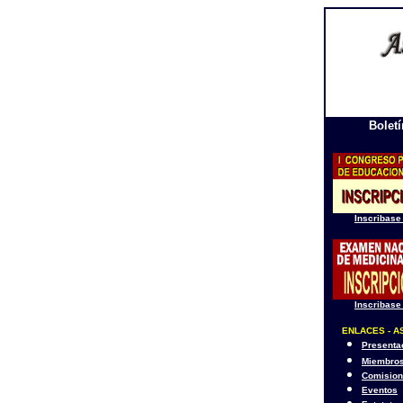
Bolet
Inscribase
Inscribase
ENLACES - A
Presenta
Miembro
Comisio
Eventos