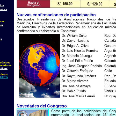
tos
nteres
Nuevas confirmaciones de participación
Destacados Presidentes de Asociaciones Nacionales de Fa
aces
Medicina, Directivos de la Federación Panamericana de Facultad
ME
de Medicina y expertos internacionales en educación médic
confirmando su asistencia al Congreso:
Dr. William Duke
Rep. D
MS
Dr. David Hawkins
Canadá
Dr. Edgar A. Oliva
Guatem
Dr. Luis Nicolas Ferreira
Argenti
Dr. Marcelo Jáuregui
Argenti
Dr. José Félix Patiño
Colomb
trónicos
nteriores
Ing. José Gregorio Pachón
Colomb
 línea
Dr. Octavio Enríquez
Chile
rónico:
Dr. Raymundo Jiménez
Rep. D
LETIN
Dr. Marco Alvarez
Ecuado
Dra. Ana de Amaya
El Salv
Dr. Pablo Pulido
Venezu
Dra. Ana María Ferrari
Urugua
Novedades del Congreso
Como parte de las actividades del Con
programado la realización de
16 sim