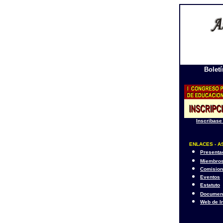
Bolet
Inscribase
ENLACES - A
Presenta
Miembro
Comisio
Eventos
Estatuto
Documen
Web de I