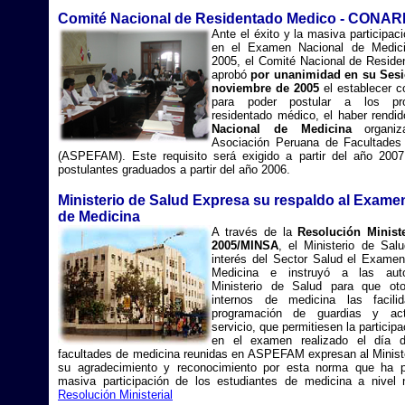
Comité Nacional de Residentado Medico - CONA
Ante el éxito y la masiva participac
en el Examen Nacional de Medi
2005, el Comité Nacional de Resid
aprobó
por unanimidad en su S
esi
noviembre de 2005
el establecer c
para poder postular a los pr
residentado médico, el haber rendi
Nacional de Medicina
organiz
Asociación Peruana de Facultades
(ASPEFAM). Este requisito será exigido a partir del año 2007
postulantes graduados a partir del año 2006.
Ministerio de Salud Expresa su respaldo al Exame
de Medicina
A través de la
Resolución Ministe
2005/MINSA
, el Ministerio de Sal
interés del Sector Salud el Exame
Medicina e instruyó a las auto
Ministerio de Salud para que ot
internos de medicina las facil
programación de guardias y act
servicio, que permitiesen la particip
en el examen realizado el día 
facultades de medicina reunidas en ASPEFAM expresan al Minist
su agradecimiento y reconocimiento por esta norma que ha p
masiva participación de los estudiantes de medicina a nivel 
Resolución Ministerial