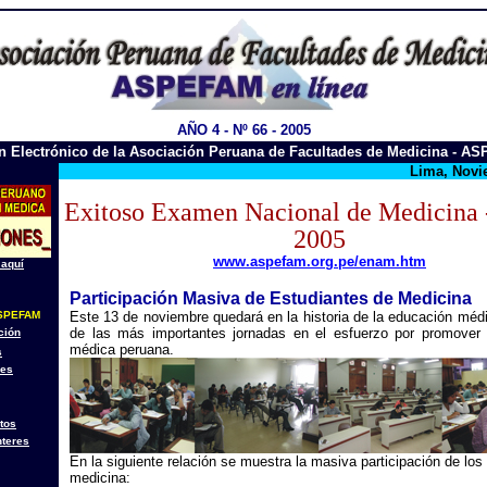
AÑO 4 - Nº 66 - 2005
ín Electrónico de la Asociación Peruana de Facultades de Medicina - A
Lima, Novi
Exitoso Examen Nacional de Medicin
2005
www.aspefam.org.pe/enam.htm
 aquí
Participación Masiva de Estudiantes de Medicina
SPEFAM
Este 13 de noviembre quedará en la historia de la educación mé
de las más importantes jornadas en el esfuerzo por promover 
ción
médica peruana.
s
nes
tos
nteres
En la siguiente relación se muestra la masiva participación de los
medicina: