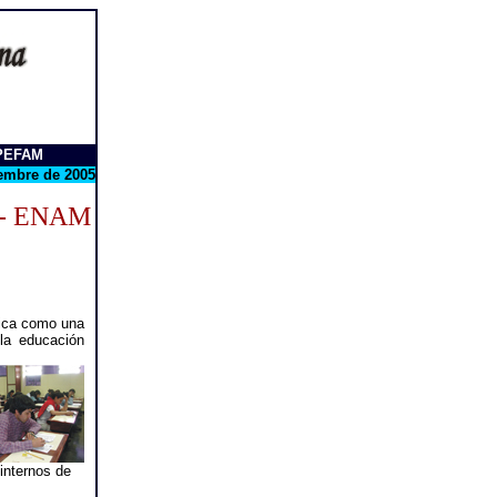
SPEFAM
embre de 2005
a - ENAM
dica como una
la educación
 internos de