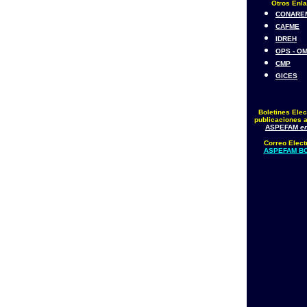
Otros Enl
CONARE
CAFME
IDREH
OPS - O
CMP
GICES
Boletines Elec
publicaciones a
ASPEFAM
en
Correo Elect
ASPEFAM BO