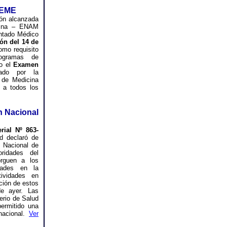
REME
ión alcanzada
cina – ENAM
entado Médico
ón del 14 de
omo requisito
ogramas de
do el
Examen
ado por la
 de Medicina
 a todos los
n Nacional
rial Nº 863-
ud declaró de
n Nacional de
ridades del
orguen a los
idades en la
ividades en
ación de estos
de ayer. Las
erio de Salud
ermitido una
nacional.
Ver