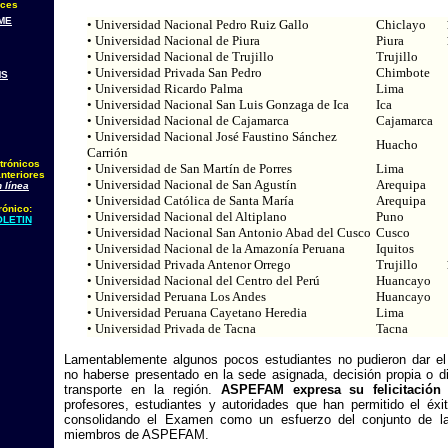
aces
ME
• Universidad Nacional Pedro Ruiz Gallo
Chiclayo
• Universidad Nacional de Piura
Piura
• Universidad Nacional de Trujillo
Trujillo
• Universidad Privada San Pedro
Chimbote
MS
• Universidad Ricardo Palma
Lima
• Universidad Nacional San Luis Gonzaga de Ica
Ica
• Universidad Nacional de Cajamarca
Cajamarca
• Universidad Nacional José Faustino Sánchez
Huacho
Carrión
trónicos
• Universidad de San Martín de Porres
Lima
nteriores
• Universidad Nacional de San Agustín
Arequipa
 línea
• Universidad Católica de Santa María
Arequipa
rónico:
• Universidad Nacional del Altiplano
Puno
LETIN
• Universidad Nacional San Antonio Abad del Cusco
Cusco
• Universidad Nacional de la Amazonía Peruana
Iquitos
• Universidad Privada Antenor Orrego
Trujillo
• Universidad Nacional del Centro del Perú
Huancayo
• Universidad Peruana Los Andes
Huancayo
• Universidad Peruana Cayetano Heredia
Lima
• Universidad Privada de Tacna
Tacna
Lamentablemente algunos pocos estudiantes no pudieron dar e
no haberse presentado en la sede asignada, decisión propia o di
transporte en la región.
ASPEFAM expresa su felicitación
profesores, estudiantes y autoridades que han permitido el éxi
consolidando el Examen como un esfuerzo del conjunto de la
miembros de ASPEFAM.