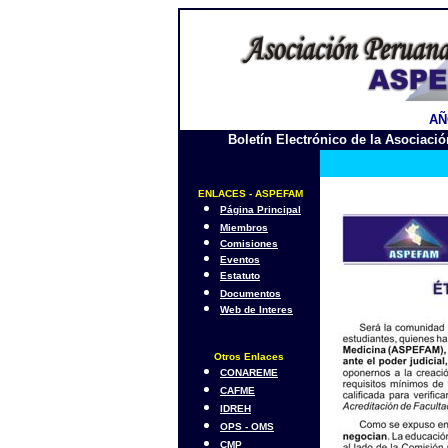
AÑO
Boletín Electrónico de la Asociac
ENLACES - ASPEFAM
Página Principal
Miembros
Comisiones
Eventos
Estatuto
Documentos
Web de Interes
Otros Enlaces
CONAREME
CAFME
IDREH
OPS - OMS
CMP