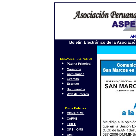
AÑO
Boletín Electrónico de la Asociac
ENLACES - ASPEFAM
Página Principal
Miembros
Comisiones
Eventos
Estatuto
Documentos
Web de Interes
Otros Enlaces
CONAREME
CAFME
IDREH
OPS - OMS
CMP