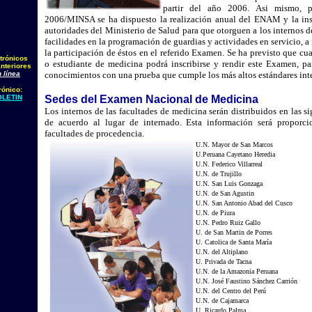
partir del año 2006. Asi mismo,
2006/MINSA se ha dispuesto la realización anual del ENAM y la ins
autoridades del Ministerio de Salud para que otorguen a los internos d
facilidades en la programación de guardias y actividades en servicio, a 
la participación de éstos en el referido Examen.
Se ha previsto que cu
trónicos
o estudiante de medicina podrá inscribirse y rendir este Examen, pa
nteriores
 línea
conocimientos con una prueba que cumple los más altos estándares int
rónico:
LETIN
Sedes del Examen Nacional de Medicina
Los internos de las facultades de medicina serán distribuidos en las s
de acuerdo al lugar de internado. Esta información será proporci
facultades de procedencia.
U.N. Mayor de San Marcos
U.Peruana Cayetano Heredia
U.N. Federico Villarreal
U.N. de Trujillo
U.N. San Luis Gonzaga
U.N. de San Agustin
U.N. San Antonio Abad del Cusco
U.N. de Piura
U.N. Pedro Ruiz Gallo
U. de San Martin de Porres
U. Catolica de Santa María
U.N. del Altiplano
U. Privada de Tacna
U.N. de la Amazonia Peruana
U.N. José Faustino Sánchez Carrión
U.N. del Centro del Perú
U.N. de Cajamarca
U. Ricardo Palma