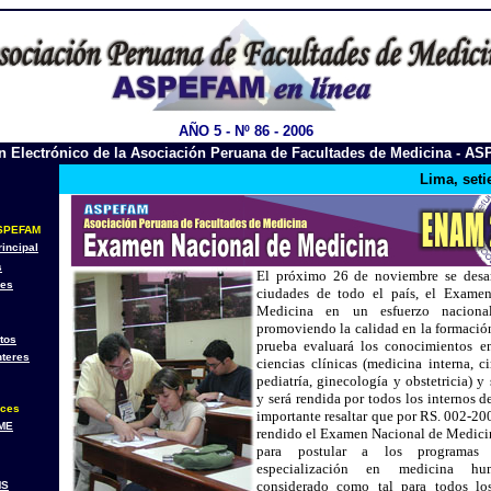
AÑO 5 - Nº 86 - 2006
ín Electrónico de la Asociación Peruana de Facultades de Medicina - A
Lima, set
SPEFAM
incipal
s
El próximo 26 de noviembre se desar
nes
ciudades de todo el país, el Exame
Medicina en un esfuerzo naciona
promoviendo la calidad en la formació
tos
prueba evaluará los conocimientos en
nteres
ciencias clínicas (medicina interna, ci
pediatría, ginecología y obstetricia) y
y será rendida por todos los internos d
aces
importante resaltar que por RS. 002-20
ME
rendido el Examen Nacional de Medicin
para postular a los programas
especialización en medicina 
considerado como tal para todos lo
MS