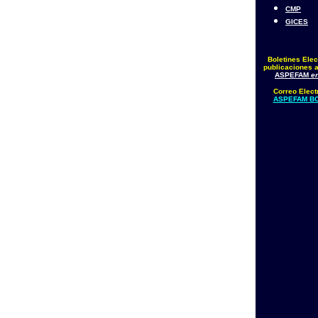
CMP
GICES
Boletines Elec
publicaciones a
ASPEFAM
en
Correo Elect
ASPEFAM BO