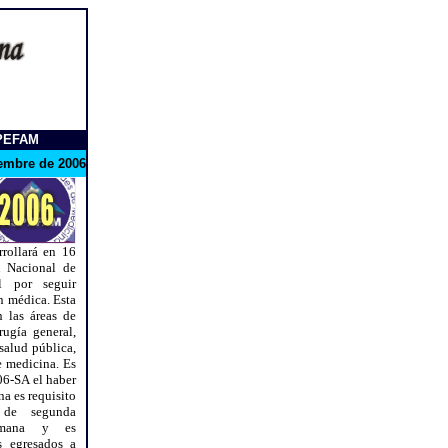
SPEFAM
iembre de 2006
rollará en 16
n Nacional de
l por seguir
n médica. Esta
 las áreas de
rugía general,
 salud pública,
e medicina. Es
06-SA el haber
a es requisito
 de segunda
humana y es
s egresados a