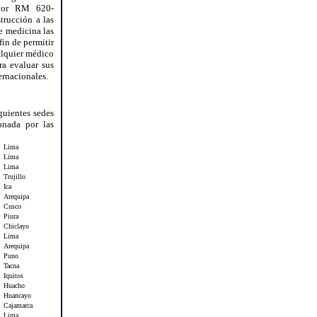
 por RM 620-
trucción a las
e medicina las
fin de permitir
alquier médico
ra evaluar sus
ernacionales.
iguientes sedes
onada por las
Lima
Lima
Lima
Trujillo
Ica
Arequipa
Cusco
Piura
Chiclayo
Lima
Arequipa
Puno
Tacna
Iquitos
Huacho
Huancayo
Cajamarca
Lima