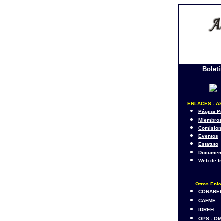
Bolet
ENLACES - A
Página Pr
Miembro
Comisio
Eventos
Estatuto
Documen
Web de I
Otros Enl
CONARE
CAFME
IDREH
OPS - O