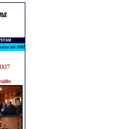
SPEFAM
arzo del 2007
007
ujillo