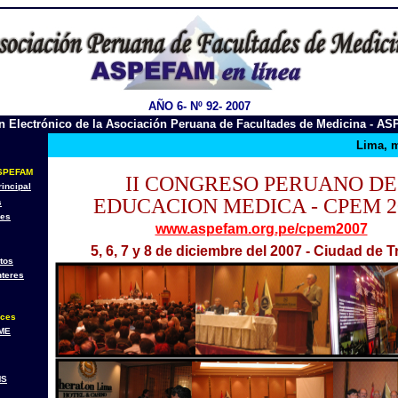
AÑO 6- Nº 92- 2007
ín Electrónico de la Asociación Peruana de Facultades de Medicina - A
Lima, m
SPEFAM
II CONGRESO PERUANO DE
incipal
EDUCACION MEDICA - CPEM 2
s
nes
www.aspefam.org.pe/cpem2007
5, 6, 7 y 8 de diciembre del 2007 - Ciudad de Tr
tos
nteres
aces
ME
MS