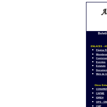
Bolet
ENLACES - A
Página Pr
Miembro
Comisio
Eventos
Estatuto
Documen
Web de I
Otros Enl
CONARE
CAFME
IDREH
OPS - O
CMP