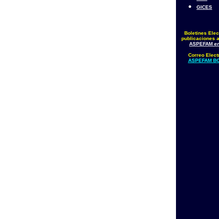
GICES
Boletines Elec
publicaciones a
ASPEFAM
en
Correo Elect
ASPEFAM BO