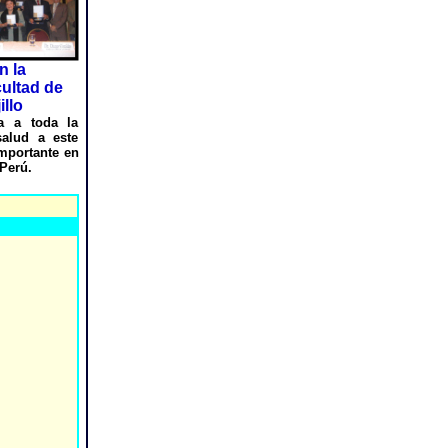
n la
ultad de
llo
a a toda la
alud a este
mportante en
Perú.