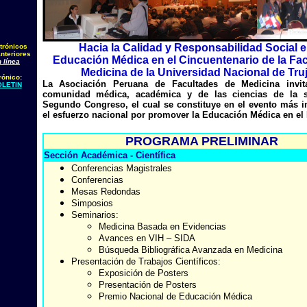
Hacia la Calidad y Responsabilidad Social e
trónicos
nteriores
Educación Médica en el Cincuentenario de la Fac
 línea
Medicina de la Universidad Nacional de Truji
rónico:
La Asociación Peruana de Facultades de Medicina invit
LETIN
comunidad médica, académica y de las ciencias de la s
Segundo Congreso, el cual se constituye en el evento más i
el esfuerzo nacional por promover la Educación Médica en el 
PROGRAMA PRELIMINAR
Sección Académica - Científica
Conferencias Magistrales
Conferencias
Mesas Redondas
Simposios
Seminarios:
Medicina Basada en Evidencias
Avances en VIH – SIDA
Búsqueda Bibliográfica Avanzada en Medicina
Presentación de Trabajos Científicos:
Exposición de Posters
Presentación de Posters
Premio Nacional de Educación Médica