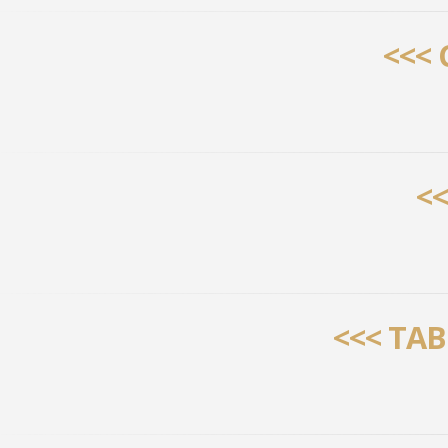
<<<
<<
<<< TAB