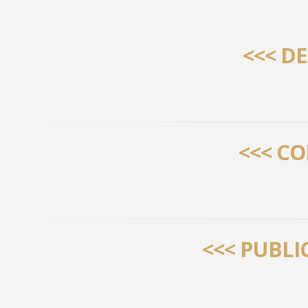
<<< D
<<< C
<<< PUBLI