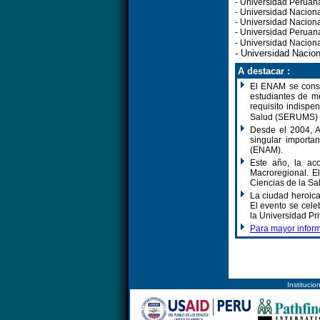
- Universidad Peruan
- Universidad Nacion
- Universidad Nacion
- Universidad Peruan
- Universidad Naciona
- Universidad Nacio
A destacar :
El ENAM se const
estudiantes de m
requisito indispe
Salud (SERUMS) y
Desde el 2004, A
singular importa
(ENAM).
Este año, la ac
Macroregional. E
Ciencias de la Sa
La ciudad heroica
El evento se cele
la Universidad Pr
Para mayor inform
Instituc