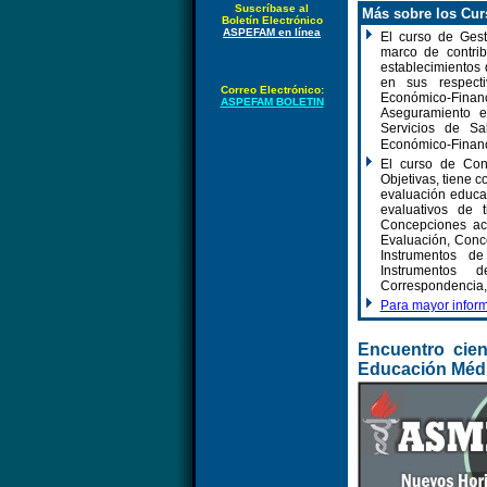
Suscríbase al
Más sobre los Cur
Boletín Electrónico
ASPEFAM en línea
El curso de Gest
marco de contrib
establecimientos 
en sus respect
Correo Electrónico:
Económico-Fin
ASPEFAM BOLETIN
Aseguramiento e
Servicios de Sa
Económico-Financ
El curso de Con
Objetivas, tiene c
evaluación educa
evaluativos de 
Concepciones ace
Evaluación, Conc
Instrumentos de
Instrumentos 
Correspondencia,
Para mayor inform
E
ncuentro cien
Educación Méd