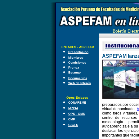
Boletín Electr
ENLACES - ASPEFAM
Presentación
A
SPEFAM lanza 
Miembros
Comisiones
Prensa
Estatuto
Documentos
Web de Interés
Otros Enlaces
CONAREME
preparados por docent
MINSA
virtual denominado:
V
como foros virtuales
OPS - OMS
centro de recursos 
CMP
metodología permit
GICES
autoaprendizaje a su
destacar los ejercici
importantes que facili