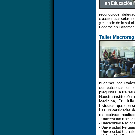
reconocidos delega
experiencias sobre n
y cuidado de la salud.
Federación Panameri
Taller Macroreg
nuestras facultade
competencias en e
preguntas, a través 
Nuestra institución 
Medicina, Dr. Jul
Estudios, que con su
Las universidades d
respectivas facultad
- Universidad Nacion
- Universidad Naciona
- Universidad Peruan
- Universidad Científi