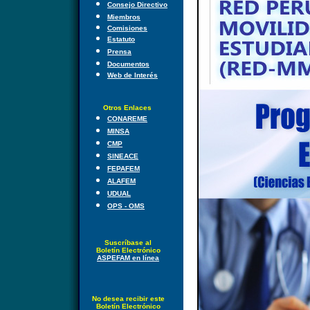
Consejo Directivo
Miembros
Comisiones
Estatuto
Prensa
Documentos
Web de Interés
Otros Enlaces
CONAREME
MINSA
CMP
SINEACE
FEPAFEM
ALAFEM
UDUAL
OPS - OMS
Suscríbase al
Boletín Electrónico
ASPEFAM en línea
No desea recibir este
Boletín Electrónico