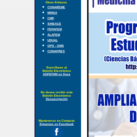
Otros Enlaces
CONAREME
MINSA
CMP
SINEACE
FEPAFEM
ALAFEM
UDUAL
OPS - OMS
CONAPRES
Suscríbase al
Boletín Electrónico
ASPEFAM en línea
No desea recibir este
Boletín Electrónico
Desuscripción
Mantenerse en Contacto
Síguenos en Facebook