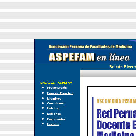
Boletín Electr
ENLACES - ASPEFAM
Presentación
Consejo Directivo
Miembros
Comisiones
Estatuto
Boletines
Documentos
Eventos